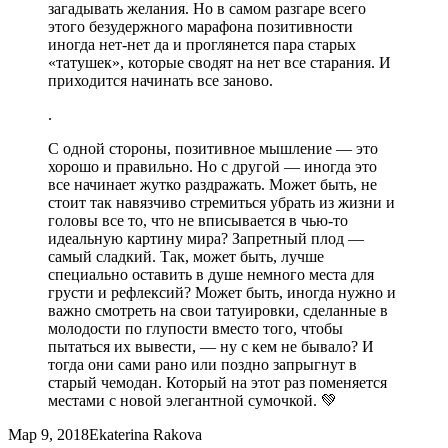
загадывать желания. Но в самом разгаре всего
этого безудержного марафона позитивности
иногда нет-нет да и проглянется пара старых
«татушек», которые сводят на нет все старания. И
приходится начинать все заново.
.
С одной стороны, позитивное мышление — это
хорошо и правильно. Но с другой — иногда это
все начинает жутко раздражать. Может быть, не
стоит так навязчиво стремиться убрать из жизни и
головы все то, что не вписывается в чью-то
идеальную картину мира? Запретный плод —
самый сладкий. Так, может быть, лучше
специально оставить в душе немного места для
грусти и рефлексий? Может быть, иногда нужно и
важно смотреть на свои татуировки, сделанные в
молодости по глупости вместо того, чтобы
пытаться их вывести, — ну с кем не бывало? И
тогда они сами рано или поздно запрыгнут в
старый чемодан. Который на этот раз поменяется
местами с новой элегантной сумочкой. 💚
Мар 9, 2018
Ekaterina Rakova