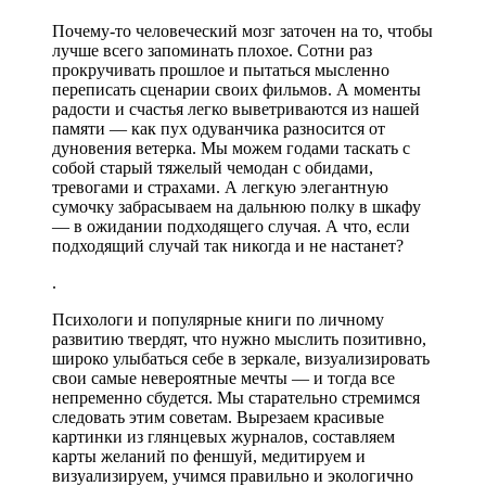
Почему-то человеческий мозг заточен на то, чтобы
лучше всего запоминать плохое. Сотни раз
прокручивать прошлое и пытаться мысленно
переписать сценарии своих фильмов. А моменты
радости и счастья легко выветриваются из нашей
памяти — как пух одуванчика разносится от
дуновения ветерка. Мы можем годами таскать с
собой старый тяжелый чемодан с обидами,
тревогами и страхами. А легкую элегантную
сумочку забрасываем на дальнюю полку в шкафу
— в ожидании подходящего случая. А что, если
подходящий случай так никогда и не настанет?
.
Психологи и популярные книги по личному
развитию твердят, что нужно мыслить позитивно,
широко улыбаться себе в зеркале, визуализировать
свои самые невероятные мечты — и тогда все
непременно сбудется. Мы старательно стремимся
следовать этим советам. Вырезаем красивые
картинки из глянцевых журналов, составляем
карты желаний по феншуй, медитируем и
визуализируем, учимся правильно и экологично