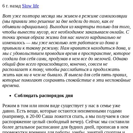
6 г. назад
Slow life
Вот уже полтора месяца мы живем в режиме самоизоляции
(мы приняли это решение за две недели до того, как ее
объявили официально). Выходим из квартиры только для того,
чтобы вынести мусор, все необходимое заказываем онлайн. С
точки зрения образа жизни для нас ничего кардинально не
изменилось — мы уже несколько лет работаем из дома и
привыкли к такому режиму. Нам нравится находиться дома, и
мы с удовольствием проводим время в пространстве, которое
создали для себя сами, продумав в нем все до мелочей. Однако
общий фон всего происходящего, конечно, совсем не
располагает к тому, чтобы расслабиться и продолжать
жить как ни в чем не бывало. Я вывела для себя пять правил,
которые помогают сохранять спокойствие в эти неспокойные
времена.
Соблюдать распорядок дня
Режим в том или ином виде существует у нас в семье уже
давно. Есть вещи, которые остаются неизменными годами
(например, в 20-00 Саша ложится спать, а мы получаем в свое
распоряжение целый свободный вечер). Сейчас мы составили
более детальное расписание для будних дней, прописав в нем
промежутки времени для работы, учебы, занятий спортом и