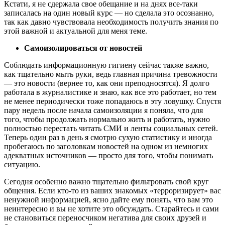
Кстати, я не сдержала свое обещание и на днях все-таки
записалась на один новый курс — но сделала это осознанно,
так как давно чувствовала необходимость получить знания по
этой важной и актуальной для меня теме.
Самоизолироваться от новостей
Соблюдать информационную гигиену сейчас также важно,
как тщательно мыть руки,
ведь главная причина тревожности
— это новости (вернее то, как они преподносятся). Я долго
работала в журналистике и знаю, как все это работает, но тем
не менее периодически тоже попадаюсь в эту ловушку. Спустя
пару недель после начала самоизоляции я поняла, что для
того, чтобы продолжать нормально жить и работать, нужно
полностью перестать читать СМИ и ленты социальных сетей.
Теперь один раз в день я смотрю сухую статистику и иногда
пробегаюсь по заголовкам новостей на одном из немногих
адекватных источников — просто для того, чтобы понимать
ситуацию.
Сегодня особенно важно тщательно фильтровать свой круг
общения. Если кто-то из ваших знакомых «терроризирует» вас
ненужной информацией, ясно дайте ему понять, что вам это
неинтересно и вы не хотите это обсуждать. Старайтесь и сами
не становиться переносчиком негатива для своих друзей и