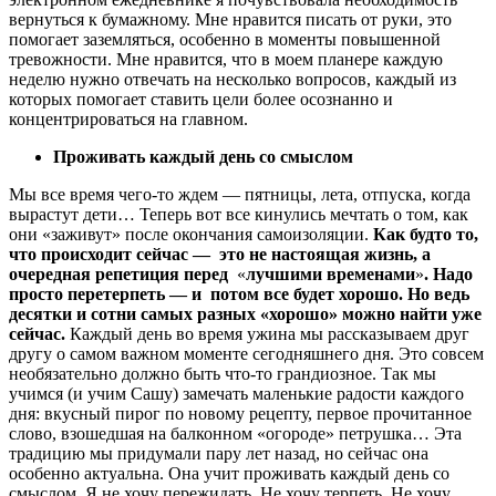
вернуться к бумажному. Мне нравится писать от руки, это
помогает заземляться, особенно в моменты повышенной
тревожности. Мне нравится, что в моем планере каждую
неделю нужно отвечать на несколько вопросов, каждый из
которых помогает ставить цели более осознанно и
концентрироваться на главном.
Проживать каждый день со смыслом
Мы все время чего-то ждем — пятницы, лета, отпуска, когда
вырастут дети… Теперь вот все кинулись мечтать о том, как
они «заживут» после окончания самоизоляции.
Как будто то,
что происходит сейчас — это не настоящая жизнь, а
очередная репетиция перед
«
лучшими временами
»
. Надо
просто перетерпеть — и потом все будет хорошо.
Но ведь
десятки и сотни самых разных «хорошо» можно найти уже
сейчас.
Каждый день во время ужина мы рассказываем друг
другу о самом важном моменте сегодняшнего дня. Это совсем
необязательно должно быть что-то грандиозное. Так мы
учимся (и учим Сашу) замечать маленькие радости каждого
дня: вкусный пирог по новому рецепту, первое прочитанное
слово, взошедшая на балконном «огороде» петрушка… Эта
традицию мы придумали пару лет назад, но сейчас она
особенно актуальна. Она учит проживать каждый день со
смыслом. Я не хочу пережидать. Не хочу терпеть. Не хочу