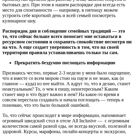
бытовых дел. При этом в нашем распорядке дня всегда есть
место для спонтанности — например, в пятницу можем
устроить себе короткий день и всей семьей посмотреть
кулинарное шоу.
Распорядок дня и соблюдение семейных традиций — это
то, что сейчас больше всего помогает мне оставаться в
ресурсном состоянии и сохранять спокойствие несмотря ни
на что. А еще создает уверенность в том, что на своей
территории правила устанавливаешь только ты сам.
Прекратить бездумно поглощать информацию
Признаюсь честно, первые 2-3 недели у меня было ощущение,
что я вместе со всем миром стою на паузе и не знаю, как (и
главное — куда) из нее выйти. А вдруг то, что я делаю, станет
неактуальным? То, о чем я пишу, неинтересным? Каким
станет мир и что будет важно в нем? На какое-то время я
совсем перестала создавать и начала поглощать — теперь я
понимаю, что это было большой ошибкой.
То, что сейчас происходит в мире информации, напоминает
огромный шведский стол в отеле All Inclusive — с огромным
количеством самой разной еды, не всегда вкусной, полезной и
здоровой. Курсы, марафоны, онлайн-концерты и экскурсии,