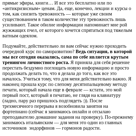
прямые эфиры, книги… И все это бесплатно или по
«антикризисным» ценам. Да, еще, конечно, лекции и курсы о
том, как снизить тревожность — которые уже своим
существованием в таком количестве эту тревожность лишь
усиливают. Такое обилие информации напоминает мне рой
жужжащих пчел, от которого хочется спрятаться под тяжелым
ватным одеялом.
Подумайте, действительно ли вам сейчас нужно проходить
очередной курс по саморазвитию?
Ведь ситуация, в которой
мы все сегодня оказались, сама по себе является крутым
тренингом личностного роста.
Я приняла для себя решение
перестать бездумно поглощать новую информацию и просто
продолжать делать то, что я делала до того, как все это
началось. Учиться тому, что для меня действительно важно. Я
наконец прошла курс по слепому десятипальцевому методу
печати, который начала еще в феврале — кстати, это мой
первый пост, который я печатаю, не глядя на клавиатуру
(ладно, пару раз пришлось подглядеть :)). После
трехмесячного перерыва я возобновила занятия на
фортепиано (сейчас я занимаюсь онлайн и отсылаю
преподавателю домашние задания на проверку). По-прежнему
занимаюсь итальянским — для меня это один из главных
источников эндорфинов — гормонов радости.