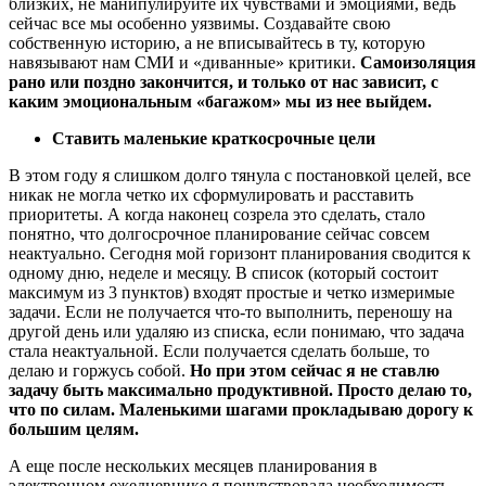
близких, не манипулируйте их чувствами и эмоциями, ведь
сейчас все мы особенно уязвимы. Создавайте свою
собственную историю, а не вписывайтесь в ту, которую
навязывают нам СМИ и «диванные» критики.
Самоизоляция
рано или поздно закончится, и только от нас зависит, с
каким эмоциональным «багажом» мы из нее выйдем.
Ставить маленькие краткосрочные цели
В этом году я слишком долго тянула с постановкой целей, все
никак не могла четко их сформулировать и расставить
приоритеты. А когда наконец созрела это сделать, стало
понятно, что долгосрочное планирование сейчас совсем
неактуально. Сегодня мой горизонт планирования сводится к
одному дню, неделе и месяцу. В список (который состоит
максимум из 3 пунктов) входят простые и четко измеримые
задачи. Если не получается что-то выполнить, переношу на
другой день или удаляю из списка, если понимаю, что задача
стала неактуальной. Если получается сделать больше, то
делаю и горжусь собой.
Но при этом сейчас я не ставлю
задачу быть максимально продуктивной. Просто делаю то,
что по силам. Маленькими шагами прокладываю дорогу к
большим целям.
А еще после нескольких месяцев планирования в
электронном ежедневнике я почувствовала необходимость